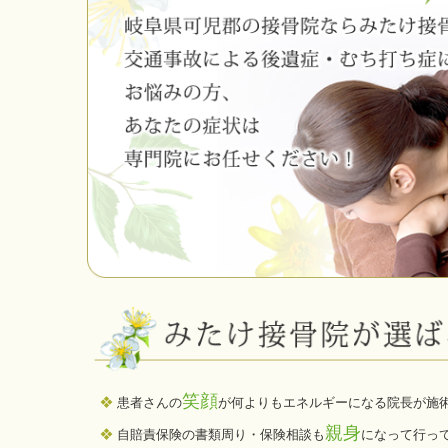
笑顔
❖
患者さんの
が何よりもエネルギーになる院長が施
親身
❖
自賠責保険の書類周り・保険相談も
になって行っ