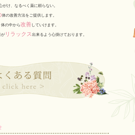
心がけ、なるべく薬に頼らない。
の
体の改善方法をご提供します。
改善
、体の中から
していけます。
リラックス
様が
出来るよう心掛けております。
せ