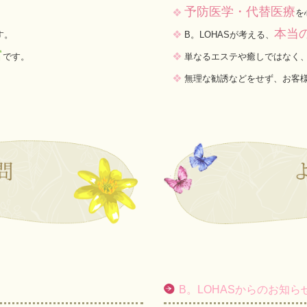
予防医学・代替医療
❖
を
本当
す。
❖
B。LOHASが考える、
富
です。
❖
単なるエステや癒しではなく
❖
無理な勧誘などをせず、お客
B。LOHASからのお知ら