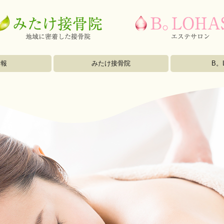
情報
みたけ接骨院
B。
施術内容
施術の流れ
院の紹介
よくある質問
サロンの紹介
メニュー
よくある質問
ブログ