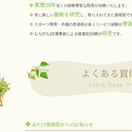
業暦20年
❖
近くの経験豊富な院長が治療いたします。
施術を研究
❖
常に新しい
し、取り入れてきた接骨院で
豊
❖
スポーツ障害・外傷の患者様が多くリハビリ経験が
得意
❖
むち打ち(交通事故による後遺症)治療が
です。
みたけ接骨院からのお知らせ