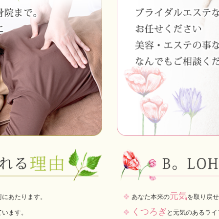
元気
術にあたります。
❖
あなた本来の
を取り戻せ
くつろぎ
ています。
❖
と元気のあるライ